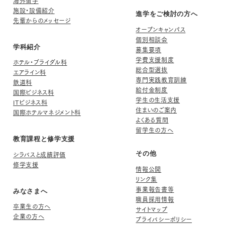
海外留学
施設・設備紹介
進学をご検討の方へ
先輩からのメッセージ
オープンキャンパス
個別相談会
学科紹介
募集要項
学費支援制度
ホテル・ブライダル科
総合型選抜
エアライン科
専門実践教育訓練
鉄道科
給付金制度
国際ビジネス科
学生の生活支援
ITビジネス科
住まいのご案内
国際ホテルマネジメント科
よくある質問
留学生の方へ
教育課程と修学支援
シラバスと成績評価
その他
修学支援
情報公開
リンク集
事業報告書等
みなさまへ
職員採用情報
卒業生の方へ
サイトマップ
企業の方へ
プライバシーポリシー