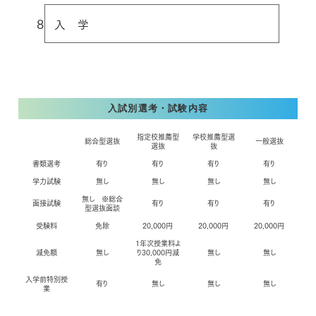
8
入 学
入試別選考・試験内容
指定校推薦型
学校推薦型選
総合型選抜
一般選抜
選抜
抜
書類選考
有り
有り
有り
有り
学力試験
無し
無し
無し
無し
無し
※総合
面接試験
有り
有り
有り
型選抜面談
受験料
免除
20,000円
20,000円
20,000円
１年次授業料よ
減免額
無し
り30,000円減
無し
無し
免
入学前特別授
有り
無し
無し
無し
業