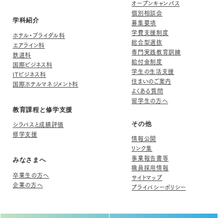
オープンキャンパス
個別相談会
学科紹介
募集要項
学費支援制度
ホテル・ブライダル科
総合型選抜
エアライン科
専門実践教育訓練
鉄道科
給付金制度
国際ビジネス科
学生の生活支援
ITビジネス科
住まいのご案内
国際ホテルマネジメント科
よくある質問
留学生の方へ
教育課程と修学支援
シラバスと成績評価
その他
修学支援
情報公開
リンク集
事業報告書等
みなさまへ
職員採用情報
卒業生の方へ
サイトマップ
企業の方へ
プライバシーポリシー