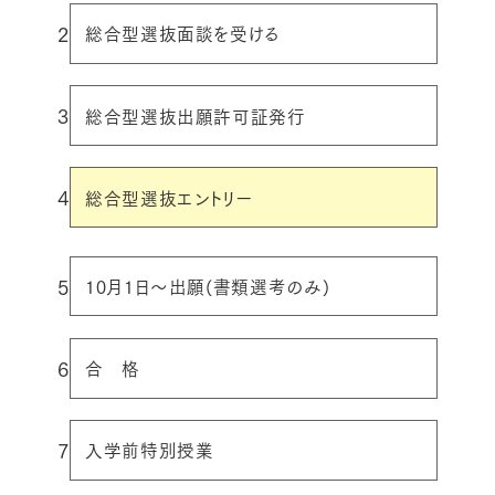
2
総合型選抜面談を受ける
3
総合型選抜出願許可証発行
4
総合型選抜エントリー
5
10月1日〜出願(書類選考のみ)
6
合 格
7
入学前特別授業