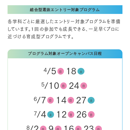
総合型選抜エントリー対象プログラム
各学科ごとに厳選したエントリー対象プログラムを準備
しています。
１回の参加でも成長できる、一足早くプロに
近づける育成型プログラムです。
プログラム対象オープンキャンパス日程
/5
18
4
日
土
/10
24
5
日
日
/7
14
27
6
日
日
土
/4
12
26
7
土
日
日
/2
9
16
23
8
日
日
日
日