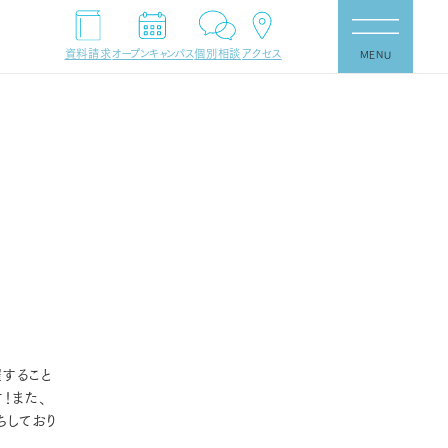
資料請求
オープンキャンパス
個別相談
アクセス
MENU
催すること
！また、
ちしており