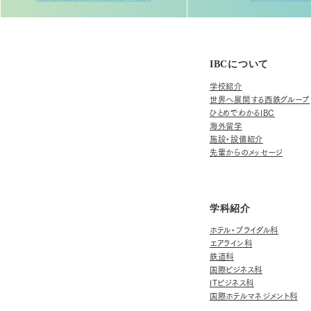
IBCについて
学校紹介
世界へ展開する西鉄グループ
ひとめでわかるIBC
海外留学
施設・設備紹介
先輩からのメッセージ
学科紹介
ホテル・ブライダル科
エアライン科
鉄道科
国際ビジネス科
ITビジネス科
国際ホテルマネジメント科