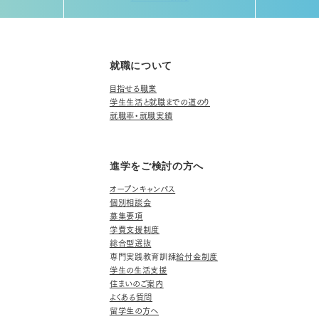
就職について
目指せる職業
学生生活と就職までの道のり
就職率・就職実績
進学をご検討の方へ
オープンキャンパス
個別相談会
募集要項
学費支援制度
総合型選抜
専門実践教育訓練
給付金制度
学生の生活支援
住まいのご案内
よくある質問
留学生の方へ