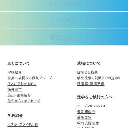
住まいのご案内
よくある質問
留学生の方へ
IBCについて
就職について
学校紹介
目指せる職業
世界へ展開する西鉄グループ
学生生活と就職までの道のり
ひとめでわかるIBC
就職率・就職実績
海外留学
施設・設備紹介
進学をご検討の方へ
先輩からのメッセージ
オープンキャンパス
個別相談会
学科紹介
募集要項
学費支援制度
ホテル・ブライダル科