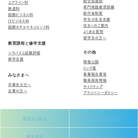
総合型選抜
エアライン科
専門実践教育訓練
鉄道科
給付金制度
国際ビジネス科
学生の生活支援
ITビジネス科
住まいのご案内
国際ホテルマネジメント科
よくある質問
留学生の方へ
教育課程と修学支援
シラバスと成績評価
その他
修学支援
情報公開
リンク集
事業報告書等
みなさまへ
職員採用情報
卒業生の方へ
サイトマップ
企業の方へ
プライバシーポリシー
資料のご請求
オープンキャンパス
募集要項
お問い合わせ