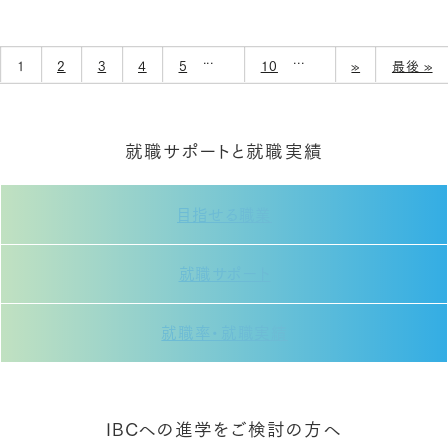
...
...
1
2
3
4
5
10
»
最後 »
就職サポートと就職実績
目指せる職業
就職サポート
就職率・就職実績
IBCへの進学をご検討の方へ