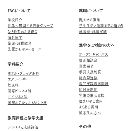
IBCについて
就職について
学校紹介
目指せる職業
世界へ展開する西鉄グループ
学生生活と就職までの道のり
ひとめでわかるIBC
就職率・就職実績
海外留学
施設・設備紹介
進学をご検討の方へ
先輩からのメッセージ
オープンキャンパス
個別相談会
学科紹介
募集要項
学費支援制度
ホテル・ブライダル科
総合型選抜
エアライン科
専門実践教育訓練
鉄道科
給付金制度
国際ビジネス科
学生の生活支援
ITビジネス科
住まいのご案内
国際ホテルマネジメント科
よくある質問
留学生の方へ
教育課程と修学支援
シラバスと成績評価
その他