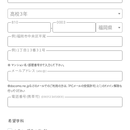
高校３年
810
0003
-
福岡県
例)福岡市中央区平尾
例)１丁目１３番３１号
※ マンション名・部屋番号まで入力して下さい。
メールアドレス
(abc@)
@docomo.ne.jpなどのメールでのご利用の方は､｢PCメールの受信許可｣と｢｣のドメイン解除も
行ってください
電話番号(携帯可)
(090123456XX)
希望学科