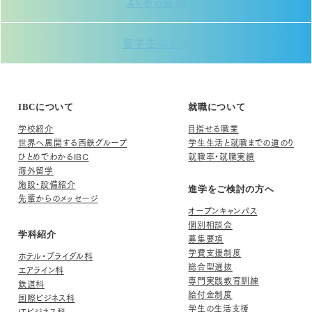
よくある質問
留学生の方へ
IBCについて
就職について
学校紹介
目指せる職業
世界へ展開する西鉄グループ
学生生活と就職までの道のり
ひとめでわかるIBC
就職率・就職実績
海外留学
施設・設備紹介
進学をご検討の方へ
先輩からのメッセージ
オープンキャンパス
個別相談会
学科紹介
募集要項
学費支援制度
ホテル・ブライダル科
総合型選抜
エアライン科
専門実践教育訓練
鉄道科
給付金制度
国際ビジネス科
学生の生活支援
ITビジネス科