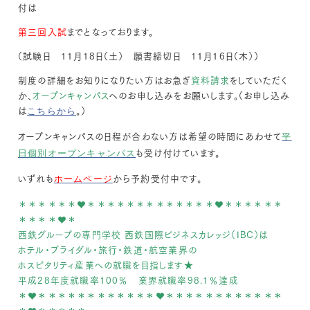
付は
第三回入試
までとなっております。
（試験日 11月18日（土） 願書締切日 11月16日（木））
制度の詳細をお知りになりたい方はお急ぎ
資料請求
をしていただく
か、
オープンキャンパス
へのお申し込みをお願いします。（お申し込み
は
。）
こちらから
オープンキャンパスの日程が合わない方は希望の時間にあわせて
平
も受け付けています。
日個別オープンキャンパス
いずれも
から予約受付中です。
ホームページ
＊＊＊＊＊＊♥＊＊＊＊＊＊＊＊＊＊＊＊＊♥＊＊＊＊＊＊
＊＊＊＊♥＊
西鉄グループの専門学校 西鉄国際ビジネスカレッジ（IBC）は
ホテル・ブライダル・旅行・鉄道・航空業界の
ホスピタリティ産業への就職を目指します★
平成28年度就職率100％ 業界就職率98.1％達成
＊♥＊＊＊＊＊＊＊＊＊＊＊＊♥＊＊＊＊＊＊＊＊＊＊＊＊
＊♥＊＊＊＊＊