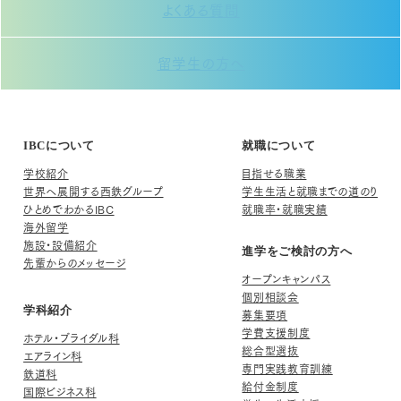
よくある質問
留学生の方へ
IBCについて
就職について
学校紹介
目指せる職業
世界へ展開する西鉄グループ
学生生活と就職までの道のり
ひとめでわかるIBC
就職率・就職実績
海外留学
施設・設備紹介
進学をご検討の方へ
先輩からのメッセージ
オープンキャンパス
個別相談会
学科紹介
募集要項
学費支援制度
ホテル・ブライダル科
総合型選抜
エアライン科
専門実践教育訓練
鉄道科
給付金制度
国際ビジネス科