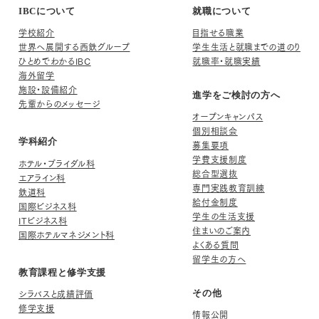
IBCについて
就職について
学校紹介
目指せる職業
世界へ展開する西鉄グループ
学生生活と就職までの道のり
ひとめでわかるIBC
就職率・就職実績
海外留学
施設・設備紹介
進学をご検討の方へ
先輩からのメッセージ
オープンキャンパス
個別相談会
学科紹介
募集要項
学費支援制度
ホテル・ブライダル科
総合型選抜
エアライン科
専門実践教育訓練
鉄道科
給付金制度
国際ビジネス科
学生の生活支援
ITビジネス科
住まいのご案内
国際ホテルマネジメント科
よくある質問
留学生の方へ
教育課程と修学支援
シラバスと成績評価
その他
修学支援
情報公開