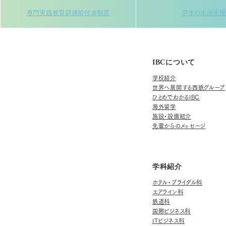
専門実践教育訓練給付金制度
学生の生活支援
IBCについて
学校紹介
世界へ展開する西鉄グループ
ひとめでわかるIBC
海外留学
施設・設備紹介
先輩からのメッセージ
学科紹介
ホテル・ブライダル科
エアライン科
鉄道科
国際ビジネス科
ITビジネス科