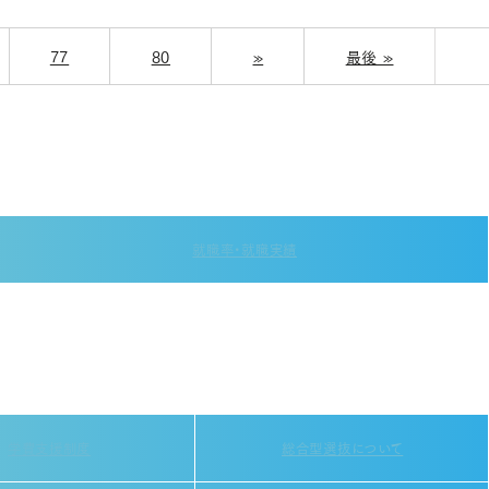
77
80
»
最後 »
就職率・就職実績
学費支援制度
総合型選抜について