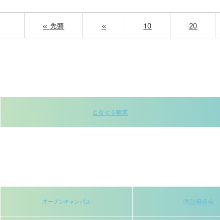
« 先頭
«
10
20
目指せる職業
オープンキャンパス
個別相談会