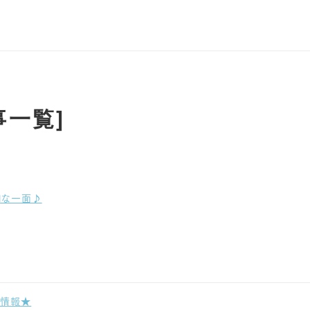
一覧]
nalな一面♪
定情報★