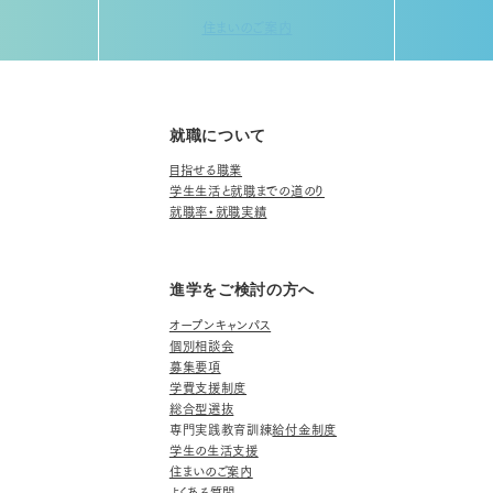
住まいのご案内
就職について
目指せる職業
学生生活と就職までの道のり
就職率・就職実績
進学をご検討の方へ
オープンキャンパス
個別相談会
募集要項
学費支援制度
総合型選抜
専門実践教育訓練
給付金制度
学生の生活支援
住まいのご案内
よくある質問