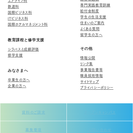
エアライン科
専門実践教育訓練
鉄道科
給付金制度
国際ビジネス科
学生の生活支援
ITビジネス科
住まいのご案内
国際ホテルマネジメント科
よくある質問
留学生の方へ
教育課程と修学支援
シラバスと成績評価
その他
修学支援
情報公開
リンク集
事業報告書等
みなさまへ
職員採用情報
卒業生の方へ
サイトマップ
企業の方へ
プライバシーポリシー
資料のご請求
オープンキャンパス
募集要項
お問い合わせ