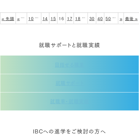
...
...
...
...
« 先頭
«
10
14
15
16
17
18
30
40
50
»
最後 »
就職サポートと就職実績
目指せる職業
就職サポート
就職率・就職実績
IBCへの進学をご検討の方へ